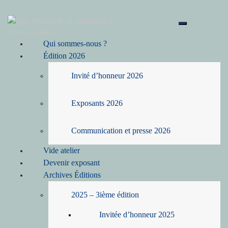
Toggle mobil
Qui sommes-nous ?
Édition 2026
Invité d’honneur 2026
Exposants 2026
Communication et presse 2026
Vide atelier
Devenir exposant
Archives Éditions
2025 – 3ième édition
Invitée d’honneur 2025