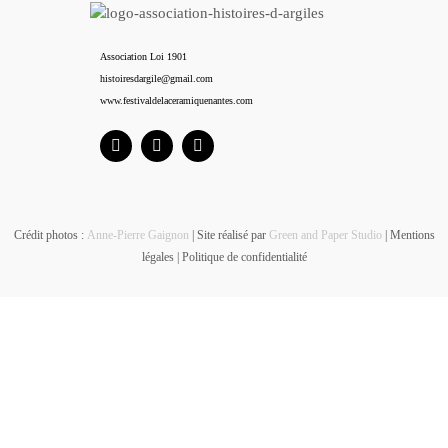
Association Loi 1901
histoiresdargile@gmail.com
www.festivaldelaceramiquenantes.com
Crédit photos :
Anne-Pierre Gaignon
| Site réalisé par
Green and Paper Studio
|
Mentions
légales
|
Politique de confidentialité