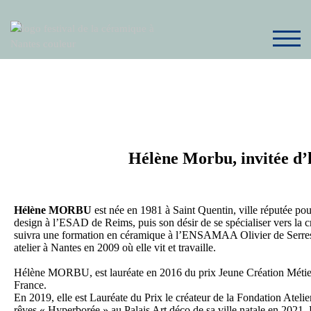
TOG
Hélène Morbu, invitée d
Hélène MORBU
est née en 1981 à Saint Quentin, ville réputée pou
design à l’ESAD de Reims, puis son désir de se spécialiser vers la c
suivra une formation en céramique à l’ENSAMAA Olivier de Serre
atelier à Nantes en 2009 où elle vit et travaille.
Hélène MORBU, est lauréate en 2016 du prix Jeune Création Métiers
France.
En 2019, elle est Lauréate du Prix le créateur de la Fondation Atelier
rêves
« Hyperborée » au Palais Art déco de sa ville natale en 2021.