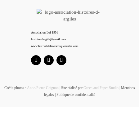
Association Loi 1901
histoiresdargile@gmail.com
www.festivaldelaceramiquenantes.com
Crédit photos :
Anne-Pierre Gaignon
| Site réalisé par
Green and Paper Studio
|
Mentions
légales
|
Politique de confidentialité