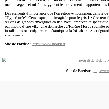
particulièrement du mouvement art déco. À ces inspirations viennent 
monde végétal et minéral suggèrent le mouvement et apportent des 
Des éléments d’importance que l’on retrouve notamment dans le déve
“Hyperborée”. Cette exposition imaginée pour le prix Le Créateur fû
œuvres de grandes envergures en lien avec l’architecture spécifique
patrimoine d’une ville. Une démarche qu’Hélène Morbu souhaite pou
installations ou sculptures en céramique
à la fois abstraites et figura
spectateur ».
Site de l’artiste :
https://www.morbu.fr
Site de l’artiste :
https://w